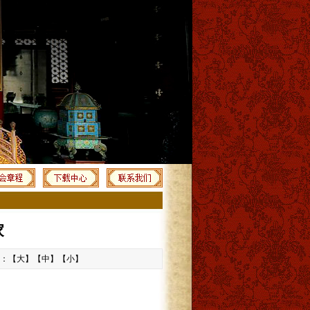
家
字：【
大
】【
中
】【
小
】