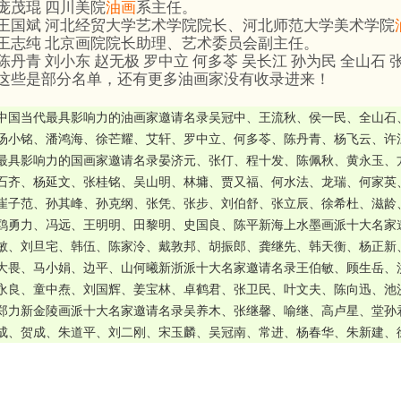
庞茂琨 四川美院
油画
系主任。
王国斌 河北经贸大学艺术学院院长、河北师范大学美术学院
王志纯 北京画院院长助理、艺术委员会副主任。
陈丹青 刘小东 赵无极 罗中立 何多苓 吴长江 孙为民 全山石 
这些是部分名单，还有更多油画家没有收录进来！
中国当代最具影响力的油画家邀请名录吴冠中、王流秋、侯一民、全山石
汤小铭、潘鸿海、徐芒耀、艾轩、罗中立、何多苓、陈丹青、杨飞云、许
最具影响力的国画家邀请名录晏济元、张仃、程十发、陈佩秋、黄永玉、
石齐、杨延文、张桂铭、吴山明、林墉、贾又福、何水法、龙瑞、何家英
崔子范、孙其峰、孙克纲、张凭、张步、刘伯舒、张立辰、徐希杜、滋龄
鸥勇力、冯远、王明明、田黎明、史国良、陈平新海上水墨画派十大名家
敏、刘旦宅、韩伍、陈家泠、戴敦邦、胡振郎、龚继先、韩天衡、杨正新
大畏、马小娟、边平、山何曦新浙派十大名家邀请名录王伯敏、顾生岳、
永良、童中焘、刘国辉、姜宝林、卓鹤君、张卫民、叶文夫、陈向迅、池
郑力新金陵画派十大名家邀请名录吴养木、张继馨、喻继、高卢星、堂孙
成、贺成、朱道平、刘二刚、宋玉麟、吴冠南、常进、杨春华、朱新建、