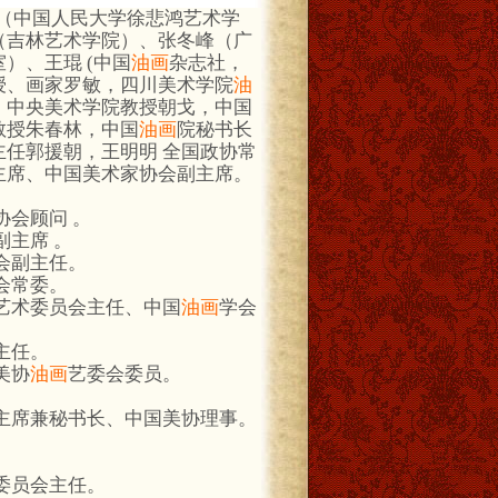
（中国人民大学徐悲鸿艺术学
（吉林艺术学院）、张冬峰（广
）、王琨 (中国
油画
杂志社，
授、画家罗敏，四川美术学院
油
，中央美术学院教授朝戈，中国
教授朱春林，中国
油画
院秘书长
任郭援朝，王明明 全国政协常
主席、中国美术家协会副主席。
协会顾问 。
副主席 。
会副主任。
会常委。
艺术委员会主任、中国
油画
学会
主任。
美协
油画
艺委会委员。
主席兼秘书长、中国美协理事。
委员会主任。