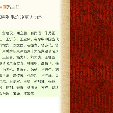
油画
系主任。
张晓刚 毛焰 冷军 方力均
、詹建俊、闻立鹏、靳尚谊、朱乃正、
江、王沂东、王宏剑、韦尔申中国当代
方增先、刘文西、崔振宽、曾宓范、曾
、卢禹舜新京津画派十大名家邀请名录
、王迎春、杨力舟、刘大为、王镛聂、
邀请名录贺友直、林曦明、颜梅华、韩
、毛国伦、萧海春、韩硕、卢辅圣、施
洪世清、舒传曦、孔仲起、卢坤峰、吴
沙鸿、尉晓榕、王赞、何加林、张捷、
君、良刘、懋善、杨明义、方骏、赵绪
徐乐乐、范扬、江宏伟