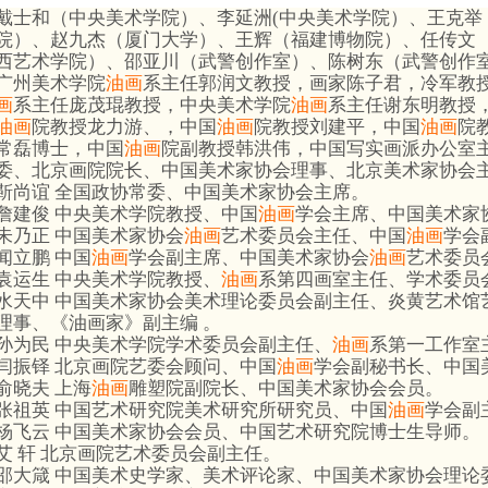
戴士和（中央美术学院）、李延洲(中央美术学院）、王克举
院）、赵九杰（厦门大学）、王辉（福建博物院）、任传文
西艺术学院）、邵亚川（武警创作室）、陈树东（武警创作室
广州美术学院
油画
系主任郭润文教授，画家陈子君，冷军教
画
系主任庞茂琨教授，中央美术学院
油画
系主任谢东明教授
油画
院教授龙力游、，中国
油画
院教授刘建平，中国
油画
院
常磊博士，中国
油画
院副教授韩洪伟，中国写实画派办公室主
委、北京画院院长、中国美术家协会理事、北京美术家协会
靳尚谊 全国政协常委、中国美术家协会主席。
詹建俊 中央美术学院教授、中国
油画
学会主席、中国美术家
朱乃正 中国美术家协会
油画
艺术委员会主任、中国
油画
学会
闻立鹏 中国
油画
学会副主席、中国美术家协会
油画
艺术委员
袁运生 中央美术学院教授、
油画
系第四画室主任、学术委员
水天中 中国美术家协会美术理论委员会副主任、炎黄艺术馆
理事、《油画家》副主编 。
孙为民 中央美术学院学术委员会副主任、
油画
系第一工作室
闫振铎 北京画院艺委会顾问、中国
油画
学会副秘书长、中国
俞晓夫 上海
油画
雕塑院副院长、中国美术家协会会员。
张祖英 中国艺术研究院美术研究所研究员、中国
油画
学会副
杨飞云 中国美术家协会会员、中国艺术研究院博士生导师。
艾 轩 北京画院艺术委员会副主任。
邵大箴 中国美术史学家、美术评论家、中国美术家协会理论