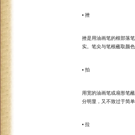
▪ 挫
挫是用油画笔的根部落笔
实。笔尖与笔根蘸取颜色
▪ 拍
用宽的油画笔或扇形笔蘸
分明显，又不致过于简单
▪
拉