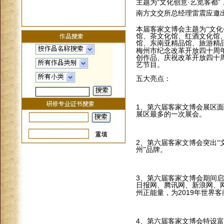
主题为“文化创意·艺览客都
南方文交所总经理雷震应邀
本届客家文博会主题为“文化
馆、茶文化馆、红酒文化馆
馆、东南亚精品馆、旅游精
梅州市纪念改革开放四十周
创作品、庆祝改革开放四十
艺节目。
五大亮点：
1
、第六届客家文博会展区面
展区最多的一次展会。
2
、第六届客家文博会突出“
州”品牌。
3
、第六届客家文博会期间启
日报网、腾讯网、新浪网、
2019
州正能量，为
年世界客
4
、第六届客家文博会特设富